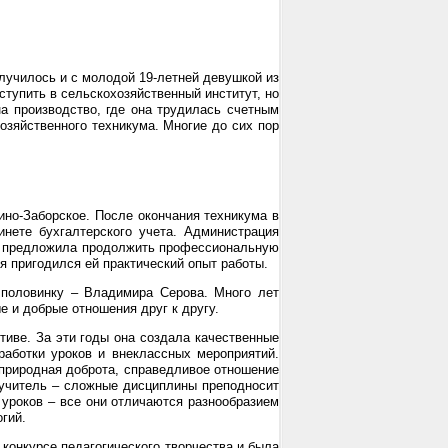
случилось и с молодой 19-летней девушкой из
ступить в сельскохозяйственный институт, но
на производство, где она трудилась счетным
озяйственного техникума. Многие до сих пор
ино-Заборское. После окончания техникума в
инете бухгалтерского учета. Администрация
 и предложила продолжить профессиональную
я пригодился ей практический опыт работы.
 половинку – Владимира Серова. Много лет
е и добрые отношения друг к другу.
тиве. За эти годы она создала качественные
работки уроков и внеклассных мероприятий.
 природная доброта, справедливое отношение
 учитель – сложные дисциплины преподносит
 уроков – все они отличаются разнообразием
гий.
конкурсе педагогического творчества и была