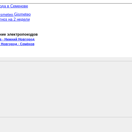
ода в Семенове
Gismeteo
гноз на 2 недели
ние электропоездов
в - Нижний Новгород
 Новгород - Семёнов