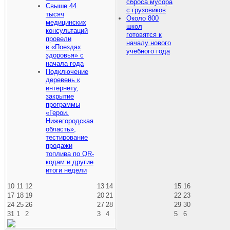
сброса мусора
Свыше 44
с грузовиков
тысяч
Около 800
медицинских
школ
консультаций
готовятся к
провели
началу нового
в «Поездах
учебного года
здоровья» с
начала года
Подключение
деревень к
интернету,
закрытие
программы
«Герои.
Нижегородская
область»,
тестирование
продажи
топлива по QR-
кодам и другие
итоги недели
10
11
12
13
14
15
16
17
18
19
20
21
22
23
24
25
26
27
28
29
30
31
1
2
3
4
5
6