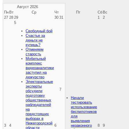
Август
2026
Пн
Вт
Ср
Чт
Пт
Сб
Вс
27
28
29
30
31
1
2
5
Свободный бой
Счастье за
деньги не
купишь?
Отменяем
старость
Мобильный
комплекс
видеоаналитики
заступил на
дежурство
Электоральные
эксперты
7
обсудили
подготовку
Начали
общественных
тестировать
наблюдателей
использование
на
беспилотников
предстоящих
для
выборах в
выявления
Нижегородской
3
4
6
незаконного
8
9
области