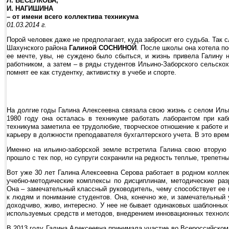
Л. ВЕСЕЛКОВА,
И. НАГИШИНА
– от имени всего коллектива техникума
01.03.2014 г.
Порой человек даже не предполагает, куда забросит его судьба. Так 
Шахунского района
Галиной СОСНИНОЙ
. После школы она хотела по
ее мечте, увы, не суждено было сбыться, и жизнь привела Галину 
работником, а затем – в ряды студентов Ильино-Заборского сельскох
помнят ее как студентку, активистку в учебе и спорте.
На долгие годы Галина Алексеевна связала свою жизнь с селом Иль
1980 году она осталась в техникуме работать лаборантом при каб
техникума заметила ее трудолюбие, творческое отношение к работе
карьеру в должности преподавателя бухгалтерского учета. В это врем
Именно на ильино-заборской земле встретила Галина свою вторую
прошло с тех пор, но супруги сохранили на редкость теплые, трепетны
Вот уже 30 лет Галина Алексеевна Серова работает в родном коллек
учебно-методические комплексы по дисциплинам, методические раз
Она – замечательный классный руководитель, чему способствует ее
к людям и понимание студентов. Она, конечно же, и замечательный
доходчиво, живо, интересно. У нее не бывает одинаковых шаблонных
используемых средств и методов, внедрением инновационных техноло
В 2013 году Галина Алексеевна принимала участие во Всероссийском 