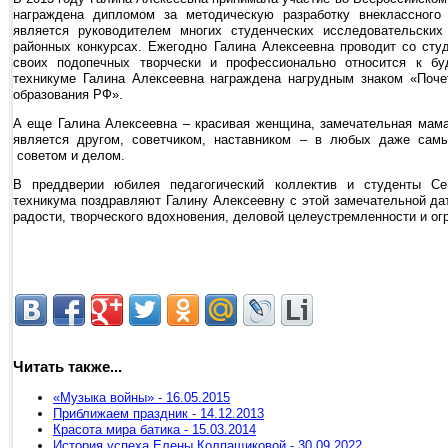
награждена дипломом за методическую разработку внеклассного
является руководителем многих студенческих исследовательских
районных конкурсах. Ежегодно Галина Алексеевна проводит со сту
своих подопечных творчески и профессионально относится к бу
техникуме Галина Алексеевна награждена нагрудным знаком «Поче
образования РФ».
А еще Галина Алексеевна – красивая женщина, замечательная мама
является другом, советчиком, наставником – в любых даже сам
советом и делом.
В преддверии юбилея педагогический коллектив и студенты Сем
техникума поздравляют Галину Алексеевну с этой замечательной дат
радости, творческого вдохновения, деловой целеустремленности и ог
Читать также...
«Музыка войны» - 16.05.2015
Приближаем праздник - 14.12.2013
Красота мира батика - 15.03.2014
История успеха Елены Колпащиковой - 30.09.2022