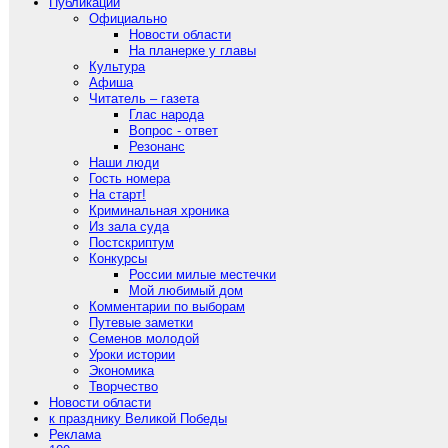
Публикации
Официально
Новости области
На планерке у главы
Культура
Афиша
Читатель – газета
Глас народа
Вопрос - ответ
Резонанс
Наши люди
Гость номера
На старт!
Криминальная хроника
Из зала суда
Постскриптум
Конкурсы
России милые местечки
Мой любимый дом
Комментарии по выборам
Путевые заметки
Семенов молодой
Уроки истории
Экономика
Творчество
Новости области
к празднику Великой Победы
Реклама