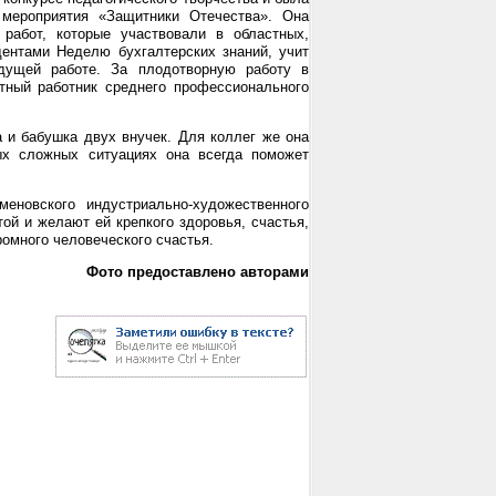
 мероприятия «Защитники Отечества». Она
 работ, которые участвовали в областных,
дентами Неделю бухгалтерских знаний, учит
дущей работе. За плодотворную работу в
тный работник среднего профессионального
 и бабушка двух внучек. Для коллег же она
ых сложных ситуациях она всегда поможет
еновского индустриально-художественного
ой и желают ей крепкого здоровья, счастья,
ромного человеческого счастья.
Фото предоставлено авторами