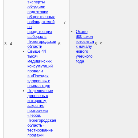
эксперты
обсудили
подготовку
общественных
наблюдателей
7
на
предстоящих
Около
выборах в
800 школ
Нижегородской
готовятся
3
4
6
8
9
области
к началу
Свыше 44
нового
тысяч
учебного
медицинских
года
консультаций
провели
в «Поездах
здоровья» с
начала года
Подключение
деревень к
интернету,
закрытие
программы
«Герои.
Нижегородская
область»,
тестирование
продажи