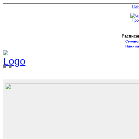
Пог
Про
Расписа
Семёно
Нижний