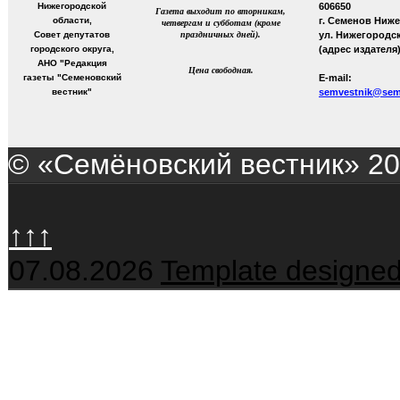
Нижегородской
606650
Газета выходит по вторникам,
области,
г. Семенов Ниж
четвергам и субботам (кроме
Совет депутатов
праздничных дней).
ул. Нижегородск
городского округа,
(адрес издателя)
АНО "Редакция
Цена свободная.
газеты "Семеновский
E-mail:
вестник"
semvestnik@semv
© «Семёновский вестник» 2
↑↑↑
07.08.2026
Template designed
Bypass shell
Hacklink al
Hack programları
Hack tools
Hack sitesi
php shell
k