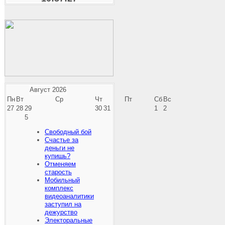
Август
2026
Пн
Вт
Ср
Чт
Пт
Сб
Вс
27
28
29
30
31
1
2
5
Свободный бой
Счастье за
деньги не
купишь?
Отменяем
старость
Мобильный
комплекс
видеоаналитики
заступил на
дежурство
Электоральные